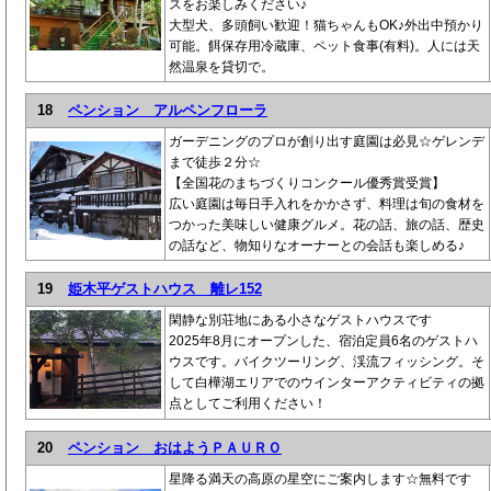
スをお楽しみください♪
大型犬、多頭飼い歓迎！猫ちゃんもOK♪外出中預かり
可能。餌保存用冷蔵庫、ペット食事(有料)。人には天
然温泉を貸切で。
18
ペンション アルペンフローラ
ガーデニングのプロが創り出す庭園は必見☆ゲレンデ
まで徒歩２分☆
【全国花のまちづくりコンクール優秀賞受賞】
広い庭園は毎日手入れをかかさず、料理は旬の食材を
つかった美味しい健康グルメ。花の話、旅の話、歴史
の話など、物知りなオーナーとの会話も楽しめる♪
19
姫木平ゲストハウス 離レ152
閑静な別荘地にある小さなゲストハウスです
2025年8月にオープンした、宿泊定員6名のゲストハ
ウスです。バイクツーリング、渓流フィッシング。そ
して白樺湖エリアでのウインターアクティビティの拠
点としてご利用ください！
20
ペンション おはようＰＡＵＲＯ
星降る満天の高原の星空にご案内します☆無料です