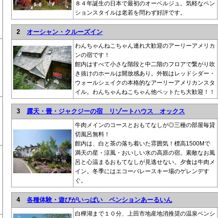
８４年誕生の日本で最初のオーベルジュ。気軽なペン
ションスタイルは老若を問わず好評です。
2
オーシャン・クルーズイン
わんちゃんねこちゃん連れ大歓迎のアーリーアメリカ
ンの宿です！
館内はすべて小さな階段と中二階のフロアで繋がり吹
き抜けのホールは開放感あり。外観はレッドシダー・
ウォールシェイクの本格的なアーリーアメリカンスタ
イル。わんちゃんねこちゃん他ペットたち大歓迎！！
3
露天・畳・ジャクジーの宿 リゾートハウス オックス
牛肉メインのコースとおもてなしが◎三種の部屋毎貸
切風呂無料！
館内は、白と茶の落ち着いた雰囲気！標高1500Mで
満天の星・涼風・おいしい水の高原の宿。素敵なお風
呂と心温まるおもてなしが見逃せない。夕食は牛肉メ
イン。冬季にはエコーバレースキー場のゲレンデす
ぐ。
4
各種体験・遊びがいっぱい ペンションあーるいん
白樺湖まで１０分、上田市地産地消推奨の温泉ペンシ