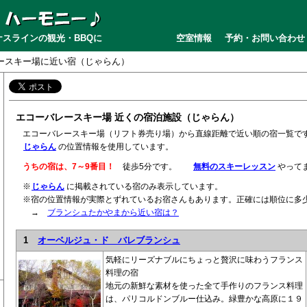
スラインの観光・BBQに
空室情報
予約・お問い合わせ
ースキー場に近い宿（じゃらん）
エコーバレースキー場 近くの宿泊施設（じゃらん）
エコーバレースキー場（リフト券売り場）から直線距離で近い順の宿一覧で
じゃらん
の位置情報を使用しています。
うちの宿は、7～9番目！
徒歩5分です。
無料のスキーレッスン
やって
※
じゃらん
に掲載されている宿のみ表示しています。
※宿の位置情報が実際とずれているお宿さんもあります。正確には順位に多
→
ブランシュたかやまから近い宿は？
1
オーベルジュ・ド バレブランシュ
気軽にリーズナブルにちょっと贅沢に味わうフランス
料理の宿
地元の新鮮な素材を使った全て手作りのフランス料理
は、パリコルドンブルー仕込み。緑豊かな高原に１９