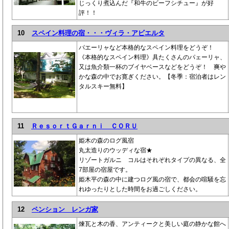
じっくり煮込んだ『和牛のビーフシチュー』が好
評！！
10
スペイン料理の宿・・・ヴィラ・アビエルタ
パエーリャなど本格的なスペイン料理をどうぞ！
《本格的なスペイン料理》具たくさんのパェーリャ、
又は魚介類一杯のブイヤベースなどをどうぞ！ 爽や
かな森の中でお寛ぎください。【冬季：宿泊者はレン
タルスキー無料】
11
ＲｅｓｏｒｔＧａｒｎｉ ＣＯＲＵ
姫木の森のログ風宿
丸太造りのウッディな宿★
リゾートガルニ コルはそれぞれタイプの異なる、全
7部屋の宿屋です。
姫木平の森の中に建つログ風の宿で、都会の喧騒を忘
れゆったりとした時間をお過ごしください。
12
ペンション レンガ家
煉瓦と木の香、アンティークと美しい庭の静かな館へ