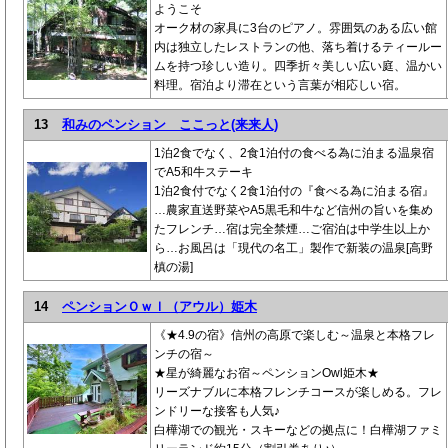
ようこそ
オーク材の家具に3台のピアノ。雰囲気のある広い館
内は独立したレストランの他、落ち着けるティールー
ムを持つ珍しい造り。四季折々美しい広い庭、温かい
料理。宿泊より滞在という言葉が相応しい宿。
13
和みのペンション ここっと(来来人)
1泊2食でなく、2食1泊付の食べる為に泊まる温泉宿
でA5和牛ステーキ
1泊2食付でなく2食1泊付の『食べる為に泊まる宿』
…農家直送野菜やA5黒毛和牛など信州の旨いを集め
たフレンチ…宿は完全禁煙…ご宿泊は中学生以上か
ら…お風呂は「現代の名工」製作で新装の温泉[高野
槙の湯]
14
ペンションＯｗｌ（アウル）姫木
《★4.9の宿》信州の高原で楽しむ～温泉と本格フレ
ンチの宿～
★星が綺麗なお宿～ペンションOwl姫木★
リーズナブルに本格フレンチコースが楽しめる。フレ
ンドリーな接客も人気♪
白樺湖での観光・スキーなどの拠点に！白樺湖ファミ