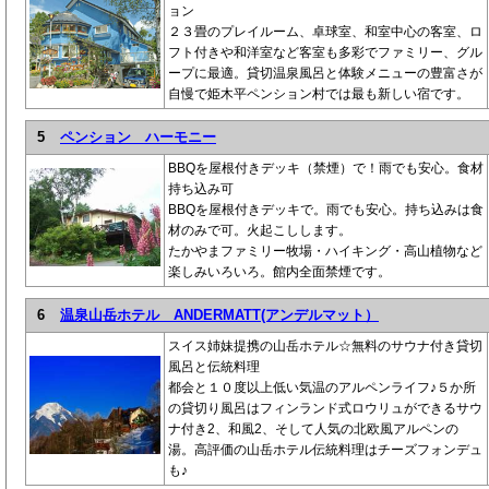
ョン
２３畳のプレイルーム、卓球室、和室中心の客室、ロ
フト付きや和洋室など客室も多彩でファミリー、グル
ープに最適。貸切温泉風呂と体験メニューの豊富さが
自慢で姫木平ペンション村では最も新しい宿です。
5
ペンション ハーモニー
BBQを屋根付きデッキ（禁煙）で！雨でも安心。食材
持ち込み可
BBQを屋根付きデッキで。雨でも安心。持ち込みは食
材のみで可。火起こしします。
たかやまファミリー牧場・ハイキング・高山植物など
楽しみいろいろ。館内全面禁煙です。
6
温泉山岳ホテル ANDERMATT(アンデルマット）
スイス姉妹提携の山岳ホテル☆無料のサウナ付き貸切
風呂と伝統料理
都会と１０度以上低い気温のアルペンライフ♪５か所
の貸切り風呂はフィンランド式ロウリュができるサウ
ナ付き2、和風2、そして人気の北欧風アルペンの
湯。高評価の山岳ホテル伝統料理はチーズフォンデュ
も♪