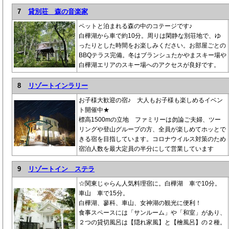
7
貸別荘 森の音楽家
ペットと泊まれる森の中のコテージです♪
白樺湖から車で約10分。周りは閑静な別荘地で、ゆ
ったりとした時間をお楽しみください。お部屋ごとの
BBQテラス完備。冬はブランシュたかやまスキー場や
白樺湖エリアのスキー場へのアクセスが良好です。
8
リゾートインラリー
お子様大歓迎の宿♪ 大人もお子様も楽しめるイベン
ト開催中★
標高1500mの立地 ファミリーは勿論ご夫婦、ツー
リングや登山グループの方、全員が楽しめてホッとで
きる宿を目指しています。コロナウイルス対策のため
宿泊人数を最大定員の半分にして営業しています
9
リゾートイン ステラ
☆関東じゃらん人気料理宿に。白樺湖 車で10分。
車山 車で15分。
白樺湖、蓼科、車山、女神湖の観光に便利！
食事スペースには「サンルーム」や「和室」があり、
２つの貸切風呂は【隠れ家風】と【檜風呂】の２種。