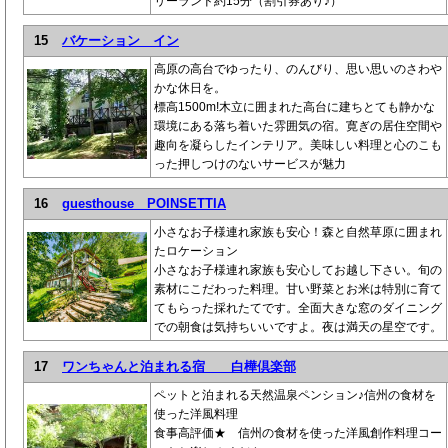
リーランド約15分（割引券あり♪）
15
バケーション イン
高原の高台でゆったり、のんびり、思い思いのさわや
かな休日を。
標高1500m!木立に囲まれた高台に建ちとても静かな
環境にある落ち着いた雰囲気の宿。寛ぎの居住空間や
趣向を凝らしたインテリア。美味しい料理と心のこも
った押しつけのないサービスが魅力
16
guesthouse POINSETTIA
小さなお子様連れ家族も安心！森と自然草原に囲まれ
たロケーション
小さなお子様連れ家族も安心してお越し下さい。旬の
素材にこだわった料理。甘い野菜とお米は特別に育て
てもらった採れたてです。全面大きな窓のダイニング
での朝食は気持ちいいですよ。夜は満天の星空です。
17
ワンちゃんと泊まれる宿 白樺倶楽部
ペットと泊まれる天然温泉ペンション♪信州の食材を
使った洋風料理
食事高評価★ 信州の食材を使った洋風創作料理コー