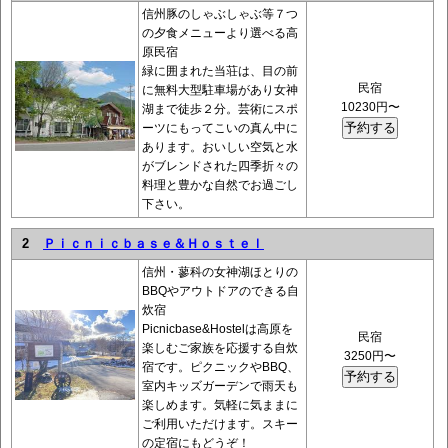
信州豚のしゃぶしゃぶ等７つ
の夕食メニューより選べる高
原民宿
緑に囲まれた当荘は、目の前
民宿
に無料大型駐車場があり女神
10230円〜
湖まで徒歩２分。芸術にスポ
ーツにもってこいの真ん中に
あります。おいしい空気と水
がブレンドされた四季折々の
料理と豊かな自然でお過ごし
下さい。
2
Ｐｉｃｎｉｃｂａｓｅ＆Ｈｏｓｔｅｌ
信州・蓼科の女神湖ほとりの
BBQやアウトドアのできる自
炊宿
Picnicbase&Hostelは高原を
民宿
楽しむご家族を応援する自炊
3250円〜
宿です。ピクニックやBBQ、
室内キッズガーデンで雨天も
楽しめます。気軽に気ままに
ご利用いただけます。スキー
の定宿にもどうぞ！