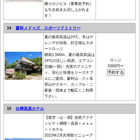
獲りのジビエ（要事前予約）
も引き続きお召し上がれま
す！
14
蓼科メドゥズ スポーツドミトリー
夏の最高気温は24℃、冬はゲ
レンデが目前、好立地なスポ
ーツロッジ
標高1,560m、夏の最高気温は
ロッジ
24℃の涼しい高原。エアコン
3300円〜
完備(一部)・充実のアメニテ
ィ。安心と快適をリーズナブ
ルにご提供。蓼科山・八ヶ岳
登山やスキー、カップル・ご
家族・団体まで幅広くご利用
下さい。
15
白樺高原ホテル
【星空・山・湖】自然アクテ
ィビティ満喫！高原ｒｅｓｏ
ｒｔホテル
2023年2月共用部リニューア