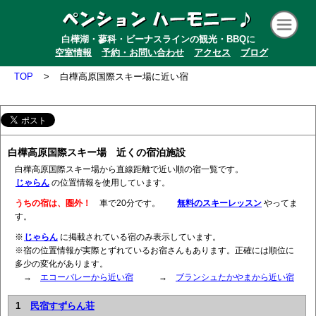
白樺湖・蓼科・ビーナスラインの観光・BBQに
空室情報
予約・お問い合わせ
アクセス
ブログ
TOP
>
白樺高原国際スキー場に近い宿
白樺高原国際スキー場 近くの宿泊施設
白樺高原国際スキー場から直線距離で近い順の宿一覧です。
じゃらん
の位置情報を使用しています。
うちの宿は、圏外！
車で20分です。
無料のスキーレッスン
やってま
す。
※
じゃらん
に掲載されている宿のみ表示しています。
※宿の位置情報が実際とずれているお宿さんもあります。正確には順位に
多少の変化があります。
→
エコーバレーから近い宿
→
ブランシュたかやまから近い宿
1
民宿すずらん荘