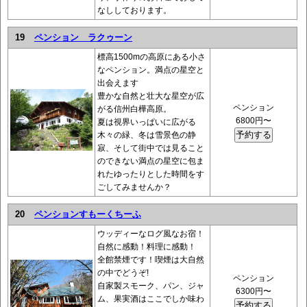
なししております。
19
ペンション ラクゥーン
標高1500mの高原にある小さ
なペンション。満点の星空と
出会えます
豊かな自然と壮大な星空が広
ペンション
がる信州白樺高原。
6800円〜
夏は視界いっぱいに広がる
木々の緑、冬は雪景色の静
寂、そして街中では見ること
のできない満点の星空に包ま
れたゆったりとした時間をす
ごしてみませんか？
20
ペンションすもーくちーふ
ウッディーなログ風なお宿！
自然に感動！料理に感動！
全館禁煙です！喫煙は大自然
の中でどうぞ!
ペンション
自家製スモーク、パン、ジャ
6300円〜
ム、果実酒はここでしか味わ