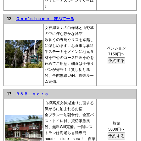
り！ビーナスラインすぐそば
♪
12
Ｏｎｅ’ｓｈｏｍｅ ぼぶてーる
女神湖近くの白樺林と山野草
の中に佇む静かな洋館
数多くの野鳥やリスを窓越し
に楽しめます。お食事は蓼科
ペンション
牛ステーキをメインに地元食
7150円〜
材を中心のコース料理を心を
込めてご用意。朝食は手作り
パンが好評！！貸し切り風
呂、全館無線LAN、喫煙ルー
ム完備。
13
Ｂ＆Ｂ ｓｏｒａ
白樺高原女神湖通りに面する
気がるに泊まれるお宿
全プラン一泊朝食付、全室バ
ス・トイレ付、貸切家族風
旅館
呂、無料Wifi完備。一階レス
5000円〜
トランは海老らぁ麺専門
noodle store sora！ 自家