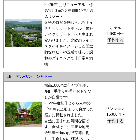
2026年1月リニューアル！標
高1550mの女神湖畔に佇む高
原リゾート
蓼科の自然を感じられるネイ
ホテル
チャーリゾートホテル「蓼科
9680円〜
レイクリゾート」へと生まれ
変わりました。北欧のライフ
スタイルをイメージした開放
的なロビーや五感で味わう調
和のダイニングで非日常を満
喫
18
アルペン シャトー
標高1600mに佇むプチホテ
ル!! 手作り料理とおもてな
しが自慢です♪
2022年度別冊じゃらん本の
ペンション
「90点以上泊まって良かった
16300円〜
宿」に掲載されました。
自然に囲まれた清閑な宿で
す。食材は主に国産や地元・
近県産の旬のお野菜等に拘
り、手作りのお料理でおもて