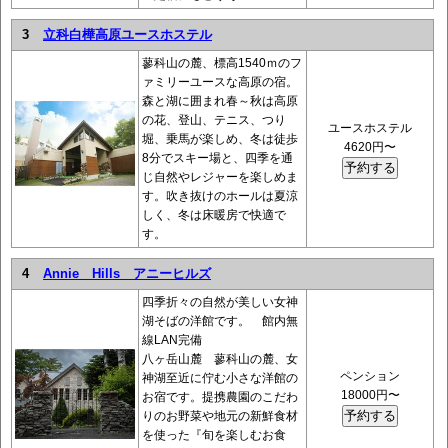
3
立科白樺高原ユースホステル
蓼科山の麓、標高1540ｍのフ
ァミリーユースな高原の宿。
森と湖に囲まれ春～秋は高原
の花、登山、テニス、つり
ユースホステル
堀、乗馬が楽しめ、冬は徒歩
4620円〜
8分でスキー場と、四季を通
じ自然やレジャーを楽しめま
す。吹き抜けのホールは夏涼
しく、冬は床暖房で快適で
す。
4
Annie Hills アニーヒルズ
四季折々の自然が美しい女神
湖そばの洋館です。 館内無
線LAN完備
八ヶ岳山麓 蓼科山の麓、女
ペンション
神湖至近に佇む小さな洋館の
18000円〜
お宿です。提携農園のこだわ
りのお野菜や地元の新鮮食材
を使った『旬を楽しむお食