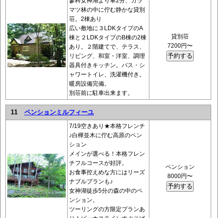
蓼科女神湖より車2分、カラ
マツ林の中に佇む静かな貸別
荘。2棟あり
広い敷地に３LDKタイプのA
貸別荘
棟と２LDKタイプのB棟の2棟
7200円〜
あり。２階建てで、テラス、
リビング、和室・洋室、調理
器具付きキッチン。バス・シ
ャワートイレ、洗濯機付き。
暖房設備完備。
別荘前に駐車出来ます。
11
ペンションミルフィーユ
7/19空きあり★本格フレンチ
♪白樺並木に佇む高原のペン
ション
メインが選べる！本格フレン
チフルコースが好評。
ペンション
お食事控えめな方にはリーズ
8000円〜
ナブルプランも♪
女神湖徒歩5分の森の中のペ
ンション。
ツーリングの方限定プランあ