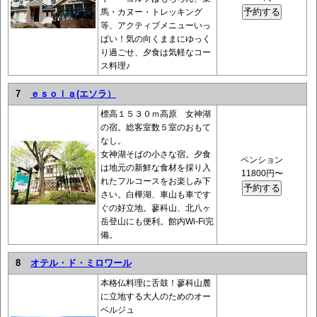
馬・カヌー・トレッキング
等、アクティブメニューいっ
ぱい！気の向くままにゆっく
り過ごせ、夕食は気軽なコー
ス料理♪
7
ｅｓｏｌａ(エソラ）
標高１５３０ｍ高原 女神湖
の宿。総客室数５室のおもて
なし。
女神湖そばの小さな宿。夕食
ペンション
は地元の新鮮な食材を採り入
11800円〜
れたフルコースをお楽しみ下
さい。白樺湖、車山も車です
ぐの好立地。蓼科山、北八ヶ
岳登山にも便利。館内Wi-Fi完
備。
8
オテル・ド・ミロワール
本格仏料理に舌鼓！蓼科山麓
に立地する大人のためのオー
ベルジュ