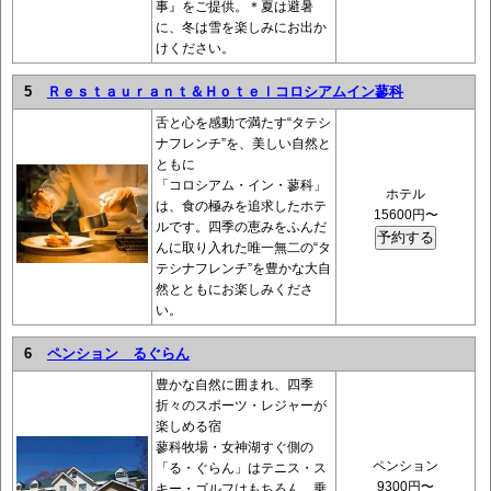
事』をご提供。＊夏は避暑
に、冬は雪を楽しみにお出か
けください。
5
Ｒｅｓｔａｕｒａｎｔ＆Ｈｏｔｅｌコロシアムイン蓼科
舌と心を感動で満たす“タテシ
ナフレンチ”を、美しい自然と
ともに
「コロシアム・イン・蓼科」
ホテル
は、食の極みを追求したホテ
15600円〜
ルです。四季の恵みをふんだ
んに取り入れた唯一無二の“タ
テシナフレンチ”を豊かな大自
然とともにお楽しみくださ
い。
6
ペンション るぐらん
豊かな自然に囲まれ、四季
折々のスポーツ・レジャーが
楽しめる宿
蓼科牧場・女神湖すぐ側の
ペンション
「る・ぐらん」はテニス・ス
9300円〜
キー・ゴルフはもちろん、乗