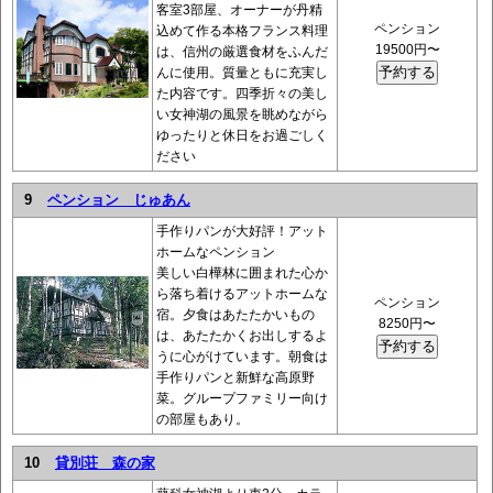
客室3部屋、オーナーが丹精
ペンション
込めて作る本格フランス料理
19500円〜
は、信州の厳選食材をふんだ
んに使用。質量ともに充実し
た内容です。四季折々の美し
い女神湖の風景を眺めながら
ゆったりと休日をお過ごしく
ださい
9
ペンション じゅあん
手作りパンが大好評！アット
ホームなペンション
美しい白樺林に囲まれた心か
ら落ち着けるアットホームな
ペンション
宿。夕食はあたたかいもの
8250円〜
は、あたたかくお出しするよ
うに心がけています。朝食は
手作りパンと新鮮な高原野
菜。グループファミリー向け
の部屋もあり。
10
貸別荘 森の家