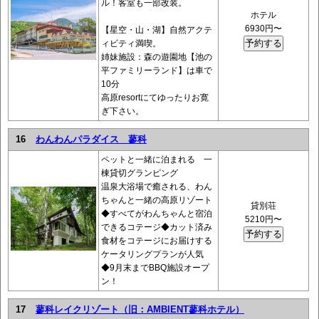
ル！客室も一部改装。
ホテル
6930円〜
【星空・山・湖】自然アクテ
ィビティ満喫。
姉妹施設：森の遊園地【池の
平ファミリーランド】は車で
10分
高原resortにてゆったりお寛
ぎ下さい。
16
わんわんパラダイス 蓼科
ペットと一緒に泊まれる 一
棟貸切グランピング
温泉大浴場で癒される、わん
ちゃんと一緒の高原リゾート
貸別荘
◆すべてがわんちゃんと宿泊
5210円〜
できるコテージ◆カット済み
食材をコテージにお届けする
ケータリングプランが人気
◆9月末までBBQ施設オープ
ン！
17
蓼科レイクリゾート（旧：AMBIENT蓼科ホテル）