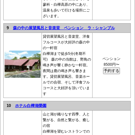
蓼科・白樺高原の中にあり、
温泉も歩いて行ける場所にご
ざいます。
9
森の中の展望風呂と音楽堂 ペンション ラ・シャンブル
貸切展望風呂と音楽堂、洋食
フルコースが大好評の森の中
の一軒宿
白樺湖まで徒歩5分(冬期不
ペンション
可) 森の中の当館は、野鳥の
8500円〜
鳴き声が響く静かな一軒宿。
夜間は鹿の鳴き声も響きま
す。貸切展望風呂、音楽ホー
ルでの合宿、そして洋食フル
コースと大好評を頂いていま
す
10
ホテル白樺湖榮園
山と湖が織りなす四季、人と
繋がる、自然と繋がる、癒し
の宿
白樺湖を望むレストランでの