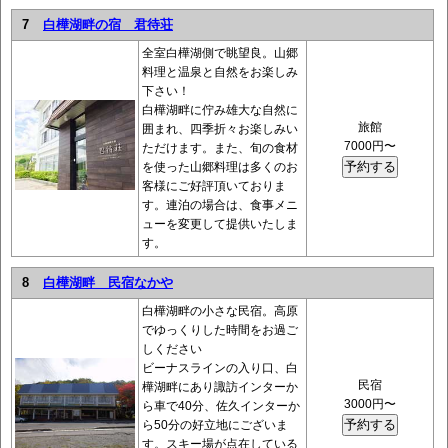
7
白樺湖畔の宿 君待荘
全室白樺湖側で眺望良。山郷
料理と温泉と自然をお楽しみ
下さい！
白樺湖畔に佇み雄大な自然に
旅館
囲まれ、四季折々お楽しみい
7000円〜
ただけます。また、旬の食材
を使った山郷料理は多くのお
客様にご好評頂いておりま
す。連泊の場合は、食事メニ
ューを変更して提供いたしま
す。
8
白樺湖畔 民宿なかや
白樺湖畔の小さな民宿。高原
でゆっくりした時間をお過ご
しください
ビーナスラインの入り口、白
民宿
樺湖畔にあり諏訪インターか
3000円〜
ら車で40分、佐久インターか
ら50分の好立地にございま
す。スキー場が点在している