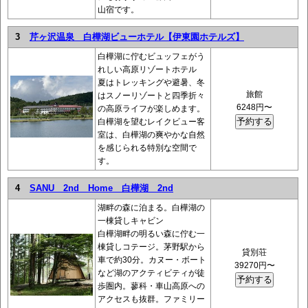
山宿です。
3
芹ヶ沢温泉 白樺湖ビューホテル【伊東園ホテルズ】
白樺湖に佇むビュッフェがう
れしい高原リゾートホテル
夏はトレッキングや避暑、冬
旅館
はスノーリゾートと四季折々
6248円〜
の高原ライフが楽しめます。
白樺湖を望むレイクビュー客
室は、白樺湖の爽やかな自然
を感じられる特別な空間で
す。
4
SANU 2nd Home 白樺湖 2nd
湖畔の森に泊まる。白樺湖の
一棟貸しキャビン
白樺湖畔の明るい森に佇む一
棟貸しコテージ。茅野駅から
貸別荘
車で約30分。カヌー・ボート
39270円〜
など湖のアクティビティが徒
歩圏内。蓼科・車山高原への
アクセスも抜群。ファミリー