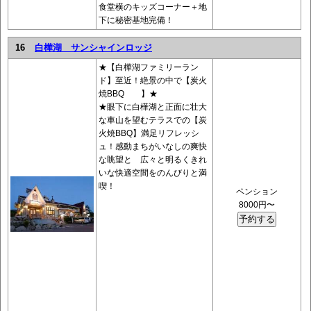
食堂横のキッズコーナー＋地
下に秘密基地完備！
16
白樺湖 サンシャインロッジ
★【白樺湖ファミリーラン
ド】至近！絶景の中で【炭火
焼BBQ 】★
★眼下に白樺湖と正面に壮大
な車山を望むテラスでの【炭
火焼BBQ】満足リフレッシ
ュ！感動まちがいなしの爽快
な眺望と 広々と明るくきれ
いな快適空間をのんびりと満
喫！
ペンション
8000円〜