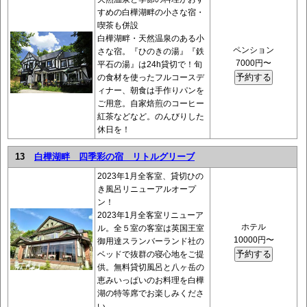
すめの白樺湖畔の小さな宿・
喫茶も併設
白樺湖畔・天然温泉のある小
ペンション
さな宿。『ひのきの湯』『鉄
7000円〜
平石の湯』は24h貸切で！旬
の食材を使ったフルコースデ
ィナー、朝食は手作りパンを
ご用意。自家焙煎のコーヒー
紅茶などなど。のんびりした
休日を！
13
白樺湖畔 四季彩の宿 リトルグリーブ
2023年1月全客室、貸切ひの
き風呂リニューアルオープ
ン！
2023年1月全客室リニューア
ホテル
ル。全５室の客室は英国王室
10000円〜
御用達スランバーランド社の
ベッドで抜群の寝心地をご提
供。無料貸切風呂と八ヶ岳の
恵みいっぱいのお料理を白樺
湖の特等席でお楽しみくださ
い。