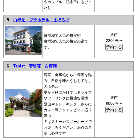
やカップル、記念日にもぴっ
たり。
5
白樺湖 プチホテル まほろば
旅館
白樺湖で人気の格安宿
2200円〜
白樺湖で人気の格安の宿で
す。
6
Tabist 晴明荘 白樺湖
客室・食事処から白樺湖を臨
み、自然を味わうおもてなし
のホテル
夏から秋にかけてはドライブ
旅館
やツーリングに最適な環境
6000円〜
登山やトレッキング、さらに
カヌー等アクティビティ盛り
沢山
冬はスキーやスノーボードで
お楽しみください。満点の星
空は必見です