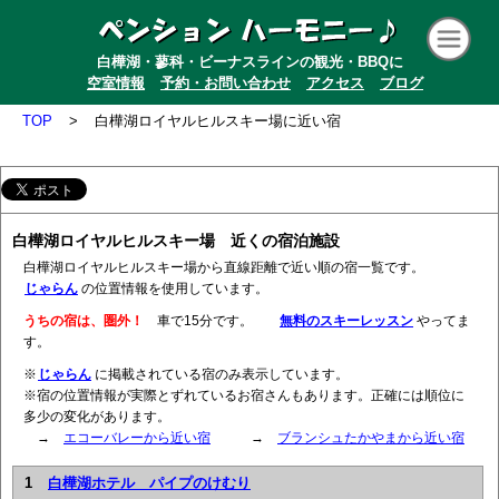
白樺湖・蓼科・ビーナスラインの観光・BBQに
空室情報
予約・お問い合わせ
アクセス
ブログ
TOP
>
白樺湖ロイヤルヒルスキー場に近い宿
白樺湖ロイヤルヒルスキー場 近くの宿泊施設
白樺湖ロイヤルヒルスキー場から直線距離で近い順の宿一覧です。
じゃらん
の位置情報を使用しています。
うちの宿は、圏外！
車で15分です。
無料のスキーレッスン
やってま
す。
※
じゃらん
に掲載されている宿のみ表示しています。
※宿の位置情報が実際とずれているお宿さんもあります。正確には順位に
多少の変化があります。
→
エコーバレーから近い宿
→
ブランシュたかやまから近い宿
1
白樺湖ホテル パイプのけむり