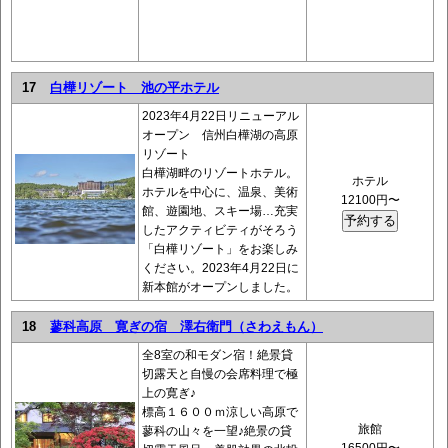
17
白樺リゾート 池の平ホテル
2023年4月22日リニューアル
オープン 信州白樺湖の高原
リゾート
白樺湖畔のリゾートホテル。
ホテル
ホテルを中心に、温泉、美術
12100円〜
館、遊園地、スキー場…充実
したアクティビティがそろう
「白樺リゾート」をお楽しみ
ください。2023年4月22日に
新本館がオープンしました。
18
蓼科高原 寛ぎの宿 澤右衛門（さわえもん）
全8室の和モダン宿！絶景貸
切露天と自慢の会席料理で極
上の寛ぎ♪
標高１６００ｍ涼しい高原で
旅館
蓼科の山々を一望♪絶景の貸