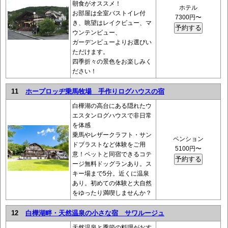
朝食がオススメ！
ホテル
お部屋は全室バストイレ付
7300円〜
き、眺望はレイクビュー、マ
ウンテンビュー、
ガーデンビューよりお選びい
ただけます。
四季折々の景色をお楽しみく
ださい！
11
ホープロッヂ乗馬牧場 手作りログハウスの宿
白樺湖の高台にある隠れたウ
エスタンログハウスで非日常
を体感
乗馬やレザークラフト・サン
ペンション
ドブラストなど体験をご用
5100円〜
意！ペットと同宿できるコテ
ージ無料ドッグランあり。ス
キー場まで5分。近くに温泉
あり。初めての体験と大自然
をゆったり満喫しませんか？
12
白樺湖畔・天然温泉の小さな宿 サワルージュ
天然温泉と季節の料理がおす