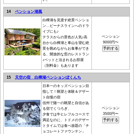
14
ペンション湖風
白樺湖を見渡す絶景ペンショ
ン…ビーナスラインへのドラ
イブにも♪
ペンション
テラスからの景色が人気♪高
9000円〜
台から白樺湖と車山を望む絶
景を眺めながらお食事ができ
る、開放的な窓のレストラン
♪ペットと泊まれるお部屋
（別料金）もあります
15
天空の宿 白樺湖ペンションぼくんち
日本一のキッズペンション目
指して！眺望と体験＆デザー
ト自慢の宿
信州で随一の眺望と自信があ
ペンション
る宿でくつろぎ、
3500円〜
夕食では牛ヒレフルコースで
満足なのに、トドメのデザー
トタイムでは食べ放題の「チ
ョコレートファウンテン」