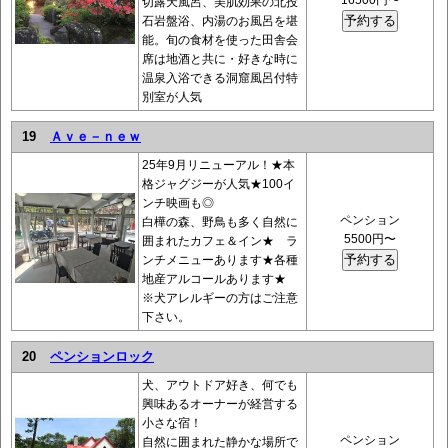
16500円〜
切露天風呂、美肌効果の北投
石岩盤浴、内湯のお風呂を堪
能。旬の食材を使った田舎会
席は地酒と共に・好きな時に
温泉入浴できる洞窟風呂付特
別室が人気
19
Ａｖｅ－ｎｅｗ
25年9月リニューアル！★本
格ジャグジーが人気★100イ
ンチ映画も◎
ペンション
白樺の森、野鳥も多く自然に
5500円〜
囲まれたカフェ＆イン★ ラ
ンチメニューあります★各種
地産アルコールあります★
※犬アレルギーの方はご注意
下さい。
20
ペンションロック
犬、アウトドア好き、何でも
興味あるオーナーが経営する
小さな宿！
ペンション
自然に囲まれた静かな場所で